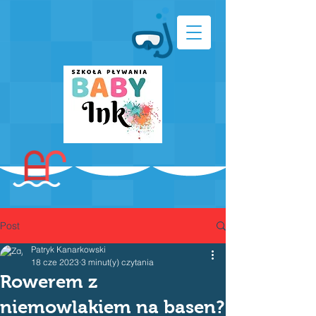
Post
Patryk Kanarkowski
18 cze 2023
3 minut(y) czytania
Rowerem z
niemowlakiem na basen?