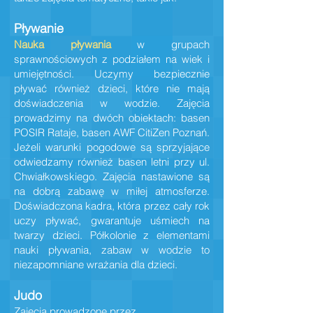
Pływanie
Nauka pływania
w grupach
sprawnościowych z podziałem na wiek i
umiejętności. Uczymy bezpiecznie
pływać również dzieci, które nie mają
doświadczenia w wodzie. Zajęcia
prowadzimy na dwóch obiektach: basen
POSIR Rataje, basen AWF CitiZen Poznań
.
Jeżeli
warunki pogodowe są sprzyjające
odw
iedzamy również basen letni przy ul.
Chwiałkowskiego. Zajęcia nastawione są
na dobrą zabawę w miłej atmosferze.
Doświadczona kadra, która przez cały rok
uczy pływać, gwarantuje uśmiech na
twarzy dzieci
. Półkolon
ie z elementami
nauki pływania, zabaw w wodzie to
nieza
pomniane wrażania
dla dzieci.
Judo
Zajęcia prowadzone przez