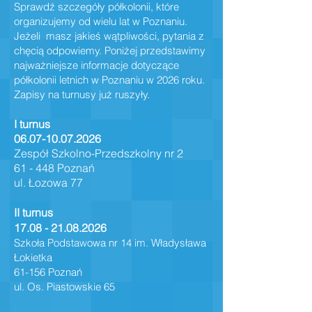
Sprawdź szczegóły półkolonii, które
organizujemy od wielu lat w Poznaniu.
Jeżeli masz jakieś wątpliwości, pytania z
chęcią odpowiemy. Poniżej przedstawimy
najważniejsze informacje dotyczące
półkolonii letnich
w Poznaniu w
2
026 roku.
Zapisy na turnusy już ruszyły.
I turnus
06.07-10.07.2026
Zespół Szkolno-Przedszkolny nr 2
61 - 448 Poznań
ul. Łozowa 77
II turnus
17.08 - 21.08.2026
Szkoła Podstawowa nr 14 im. Władysława
Łokietka
61-156 Poznań
ul. Os. Piastowskie 65