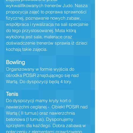
wykwalifikowanych trenerów Judo. Nasza
propozycja zajęć to poprawa sprawności
fizycznej, poznawanie nowych zabaw,
współpraca i rywalizacja na sali specjalnie
do tego przystosowanej. Mata którą
wyłożona jest sala, materace oraz
doświadczenie trenerów sprawia iż dzieci
kochają takie zajęcia.
Bowlin
g
Organizowany w formie wyjścia do
ośrodka POSiR znajdującego się nad
Wartą. Do dyspozycji będą 4 tory.
Tenis
Do dyspozycji mamy kryty kort o
nawierzchni ceglanej - Obiekt POSIR nad
Wartą ( II turnus) oraz nawierzchnia
betonowa (I turnus). Dysponujemy
sprzętem dla każdego. Dobra zabawa w
połączeniu z elementami prawdziwego