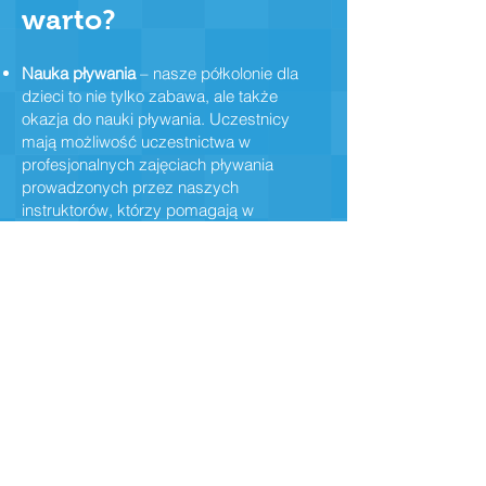
warto?
Nauka pływania
– nasze półkolonie dla
dzieci to nie tylko zabawa, ale także
okazja do nauki pływania. Uczestnicy
mają możliwość uczestnictwa w
profesjonalnych zajęciach pływania
prowadzonych przez naszych
instruktorów, którzy pomagają w
doskonaleniu techniki i budowaniu
pewności siebie w wodzie.
Rozwój umiejętności ruchowych
–
pływanie to doskonała forma aktywności
fizycznej, która wspiera rozwój motoryki,
koordynacji ruchowej i równowagi. Nasze
półkolonie oferują różnorodne zajęcia i gry
w wodzie, które stymulują rozwój
umiejętności ruchowych u dzieci.
Zabawa i przygoda
– oprócz nauki