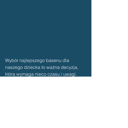
Wybór najlepszego basenu dla 
naszego dziecka to ważna decyzja, 
która wymaga nieco czasu i uwagi. 
Musimy pamiętać o kilku aspektach, 
takich jak lokalizacja basenu, 
doświadczenie instruktorów czy 
bezpieczeństwo wody. Dzięki temu 
możemy zapewnić naszemu dziecku 
najlepsze warunki do nauki pływania i 
oswajania się z wodą. Pamiętajmy, że 