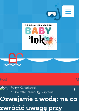
Post
Patryk Kanarkowski
18 kwi 2023
3 minut(y) czytania
Oswajanie z wodą: na co
zwrócić uwagę przy